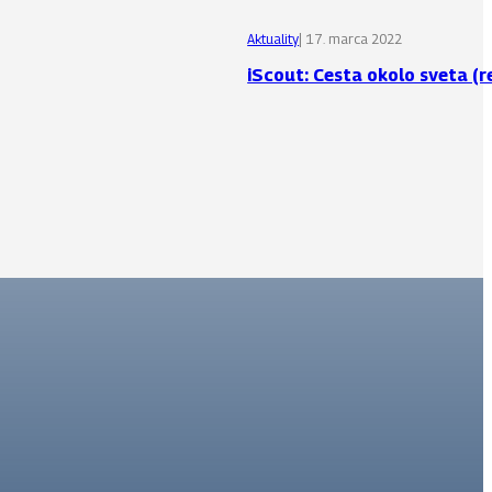
Aktuality
| 17. marca 2022
iScout: Cesta okolo sveta (r