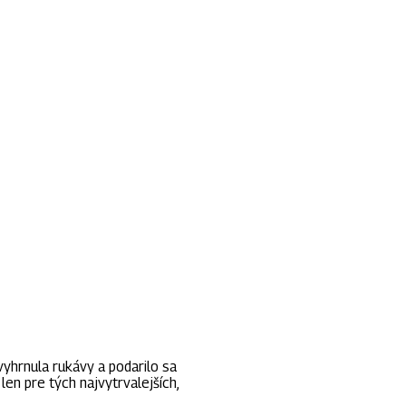
mňa znamená všetko
yhrnula rukávy a podarilo sa
en pre tých najvytrvalejších,