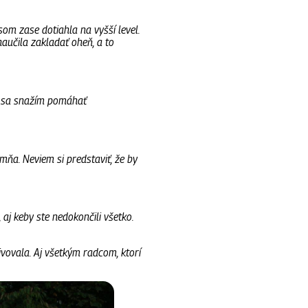
om zase dotiahla na vyšší level.
aučila zakladať oheň, a to
aľ sa snažím pomáhať
 mňa. Neviem si predstaviť, že by
 aj keby ste nedokončili všetko.
vovala. Aj všetkým radcom, ktorí