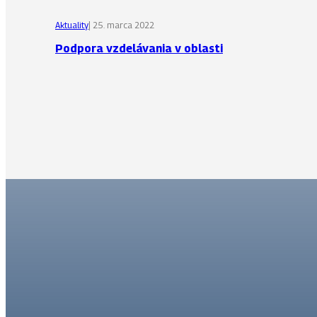
Aktuality
| 25. marca 2022
Podpora vzdelávania v oblasti
Skautská oblasť kniežaťa Pribinu
Slovenský skauting,
Skautská oblasť kniežaťa Pribinu