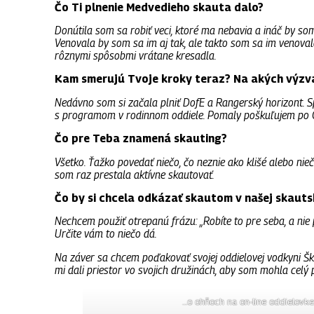
Čo Ti plnenie Medvedieho skauta dalo?
Donútila som sa robiť veci, ktoré ma nebavia a ináč by so
Venovala by som sa im aj tak, ale takto som sa im venoval
rôznymi spôsobmi vrátane kresadla.
Kam smerujú Tvoje kroky teraz? Na akých výzv
Nedávno som si začala plniť DofE a Rangerský horizont. S
s programom v rodinnom oddiele. Pomaly poškuľujem po O
Čo pre Teba znamená skauting?
Všetko. Ťažko povedať niečo, čo neznie ako klišé alebo nieč
som raz prestala aktívne skautovať.
Čo by si chcela odkázať skautom v našej skauts
Nechcem použiť otrepanú frázu: „Robíte to pre seba, a nie p
Určite vám to niečo dá.
Na záver sa chcem poďakovať svojej oddielovej vodkyni Šk
mi dali priestor vo svojich družinách, aby som mohla celý
…o ohňoch na on-line oddielovke