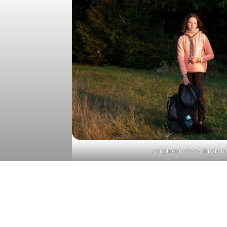
…pri plnení výzvy Tri vrch