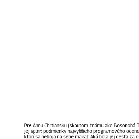
Medvedia ska
Pre Annu Chrtiansku (skautom známu ako Bosonohá Tri
jej splniť podmienky najvyššieho programového ocenen
ktorí sa neboja na sebe makať. Aká bola jej cesta za