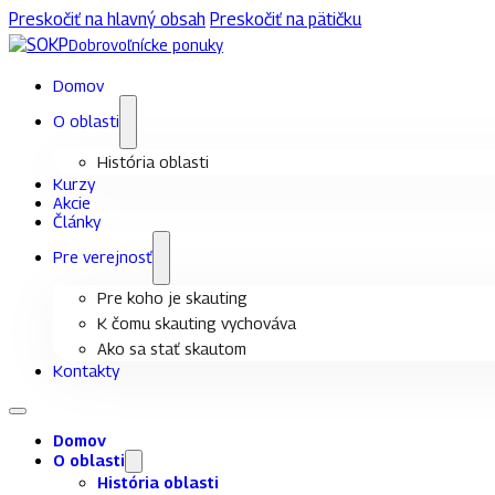
Preskočiť na hlavný obsah
Preskočiť na pätičku
Dobrovoľnícke ponuky
Domov
O oblasti
História oblasti
Kurzy
Akcie
Články
Pre verejnosť
Pre koho je skauting
K čomu skauting vychováva
Ako sa stať skautom
Kontakty
Domov
O oblasti
História oblasti