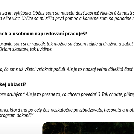
m sa im vyhýbala. Občas som sa musela dosť zaprieť. Niektoré činnosti s
a ešte viac. Určite sa mi zišla prvá pomoc a konečne som sa poriadne n
ach a osobnom napredovaní pracuješ?
pravila som si aj radcák, tak možno sa časom nájde aj družina a zati
rlom skautovi, tak uvidíme.
o, čo sme už všetci veľakrát počuli. Ale je to naozaj veľmi dôležitá časť
kej oblasti?
re druhých.“ Ale je to presne to, čo chcem povedať. J Tak choďte, plňte,
orici, ktorá ma po celý čas neskutočne povzbudzovala, hecovala a moti
 program dokončiť.