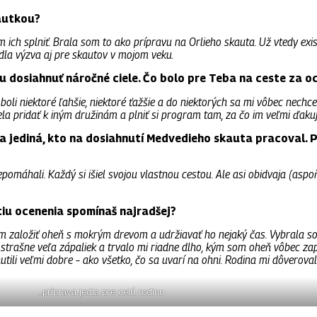
autkou?
ich splniť. Brala som to ako prípravu na Orlieho skauta. Už vtedy exis
budla výzva aj pre skautov v mojom veku.
žu dosiahnuť náročné ciele. Čo bolo pre Teba na ceste za 
oli niektoré ľahšie, niektoré ťažšie a do niektorých sa mi vôbec nechcel
la pridať k iným družinám a plniť si program tam, za čo im veľmi ďaku
 jediná, kto na dosiahnutí Medvedieho skauta pracoval. P
epomáhali. Každý si išiel svojou vlastnou cestou. Ale asi obidvaja (aspo
iu ocenenia spomínaš najradšej?
 založiť oheň s mokrým drevom a udržiavať ho nejaký čas. Vybrala som
strašne veľa zápaliek a trvalo mi riadne dlho, kým som oheň vôbec zapá
ili veľmi dobre – ako všetko, čo sa uvarí na ohni. Rodina mi dôverovala 
…príprava jedla pre celú rodinu