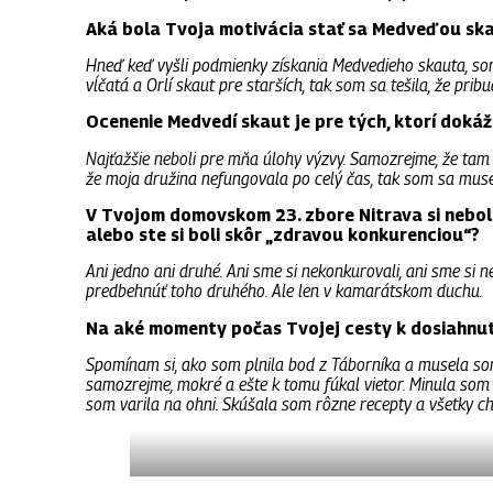
Aká bola Tvoja motivácia stať sa Medveďou sk
Hneď keď vyšli podmienky získania Medvedieho skauta, som 
vĺčatá a Orlí skaut pre starších, tak som sa tešila, že pri
Ocenenie Medvedí skaut je pre tých, ktorí doká
Najťažšie neboli pre mňa úlohy výzvy. Samozrejme, že tam b
že moja družina nefungovala po celý čas, tak som sa muse
V Tvojom domovskom 23. zbore Nitrava si nebola
alebo ste si boli skôr „zdravou konkurenciou“?
Ani jedno ani druhé. Ani sme si nekonkurovali, ani sme si n
predbehnúť toho druhého. Ale len v kamarátskom duchu.
Na aké momenty počas Tvojej cesty k dosiahnut
Spomínam si, ako som plnila bod z Táborníka a musela som
samozrejme, mokré a ešte k tomu fúkal vietor. Minula som 
som varila na ohni. Skúšala som rôzne recepty a všetky chut