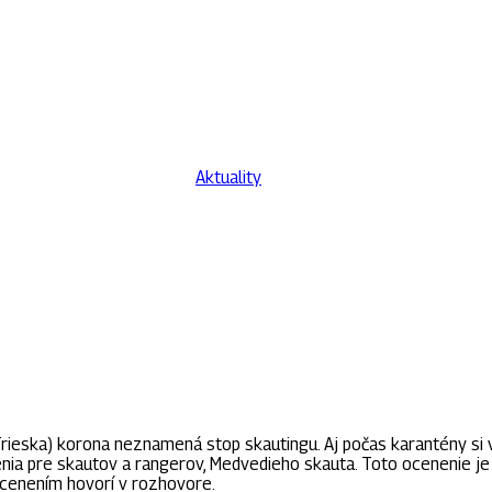
utka Trieska: Skauting pre 
Aktuality
| 28. marca 2021
eska) korona neznamená stop skautingu. Aj počas karantény si v
ia pre skautov a rangerov, Medvedieho skauta. Toto ocenenie je l
 ocenením hovorí v rozhovore.