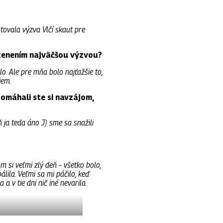
tovala výzva Vlčí skaut pre
ocenením najväčšou výzvou?
o. Ale pre mňa bolo najťažšie to,
jem.
omáhali ste si navzájom,
ň ja teda áno J) sme sa snažili
 si veľmi zlý deň – všetko bolo,
lila. Veľmi sa mi páčilo, keď
a v tie dni nič iné nevarila.