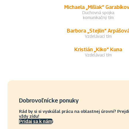
Michaela „Mišiak“ Garabíko
Duchovná spojka
komunikačný tím
Barbora „Stejlin“ Arpášov
Vzdelávací tím
Kristián „Kiko“ Kuna
Vzdelávací tím
Dobrovoľnícke ponuky
Rád by si si vyskúšal prácu na oblastnej úrovni? Prejd
vždy zídu!
Pridaj sa k nám!