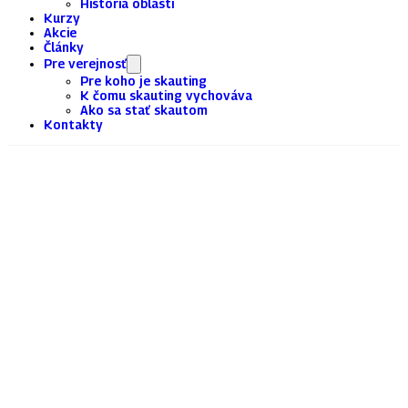
História oblasti
Kurzy
Akcie
Články
Pre verejnosť
Pre koho je skauting
K čomu skauting vychováva
Ako sa stať skautom
Kontakty