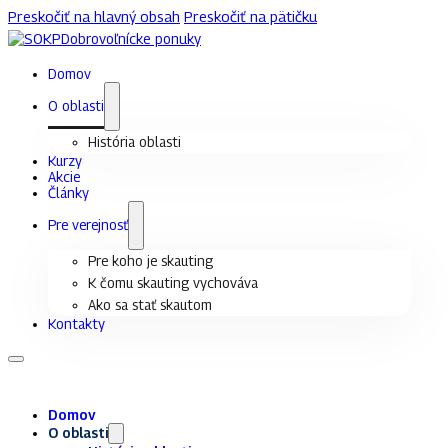
Preskočiť na hlavný obsah
Preskočiť na pätičku
Dobrovoľnícke ponuky
Domov
O oblasti
História oblasti
Kurzy
Akcie
Články
Pre verejnosť
Pre koho je skauting
K čomu skauting vychováva
Ako sa stať skautom
Kontakty
Domov
O oblasti