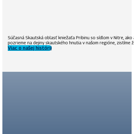
Súčasná Skautská oblasť kniežaťa Pribinu so sídlom v Nitre, ako
pozrieme na dejiny skautského hnutia v našom regióne, zistíme ž
Viac o našej histórii
Skautská oblasť kniežaťa Pribinu
Slovenský skauting,
Skautská oblasť kniežaťa Pribinu
Dávid Solčiansky
Hviezdoslavova 76, 95301 Zlaté Moravce