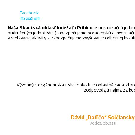
Facebook
Instagram
Naša Skautská oblasť kniežaťa Pribinu
je organizačná jedno
pridruženým jednotkám (zabezpečujeme poradenskú a informačnú
vzdelávacie aktivity a zabezpečujeme zvyšovanie odbornej kvalif
Výkonným orgánom skautskej oblasti je oblastná rada, ktorej
zodpovedajú najmä za koord
Dávid „Daffčo“ Solčiansky
Vodca oblasti