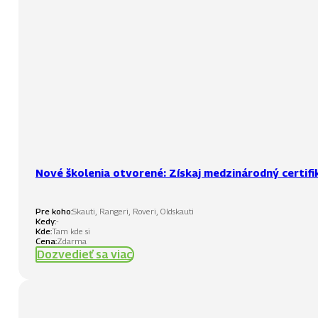
Nové školenia otvorené: Získaj medzinárodný certifi
Pre koho:
Skauti, Rangeri, Roveri, Oldskauti
Kedy:
-
Kde:
Tam kde si
Cena:
Zdarma
Dozvedieť sa viac