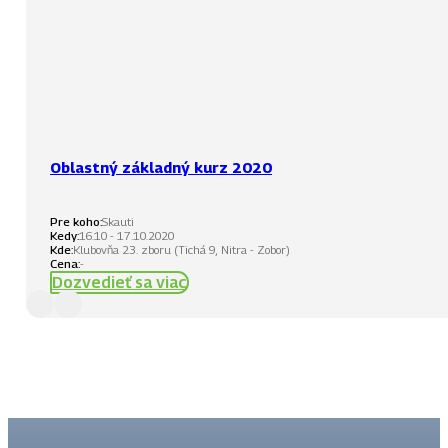
Oblastný základný kurz 2020
Pre koho:
Skauti
Kedy:
16.10 - 17.10.2020
Kde:
Klubovňa 23. zboru (Tichá 9, Nitra - Zobor)
Cena:
-
Dozvedieť sa viac