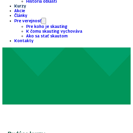
História oblasti
Kurzy
Akcie
Články
Pre verejnosť
Pre koho je skauting
K čomu skauting vychováva
Ako sa stať skautom
Kontakty