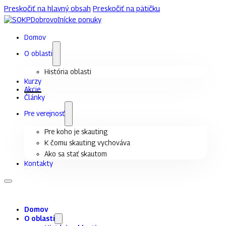
Preskočiť na hlavný obsah
Preskočiť na pätičku
Dobrovoľnícke ponuky
Domov
O oblasti
História oblasti
Kurzy
Akcie
Články
Pre verejnosť
Pre koho je skauting
K čomu skauting vychováva
Ako sa stať skautom
Kontakty
Domov
O oblasti