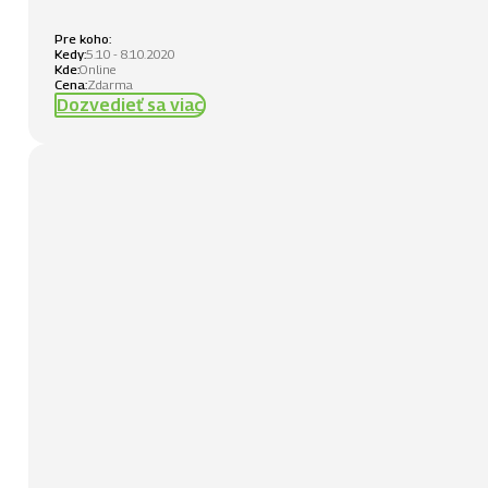
Pre koho:
Kedy:
5.10 - 8.10.2020
Kde:
Online
Cena:
Zdarma
Dozvedieť sa viac